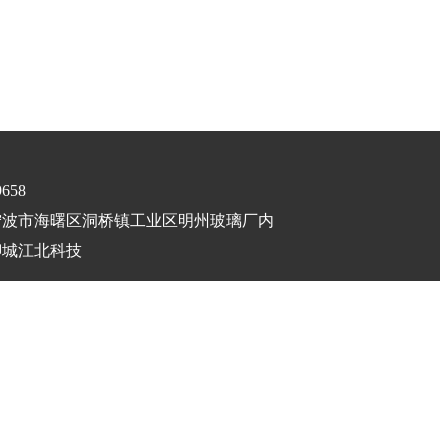
658
：宁波市海曙区洞桥镇工业区明州玻璃厂内
聊城江北科技