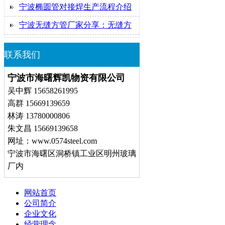
宁波椭圆管对接焊生产流程介绍
宁波无缝方管厂家分享：无缝方
联系我们
宁波市海曙辉凯物资有限公司
吴中辉 15658261995
高群 15669139659
林涛 13780000806
朱文昌 15669139658
网址：www.0574steel.com
宁波市海曙区洞桥镇工业区明州玻璃
厂内
网站首页
公司简介
企业文化
经营理念