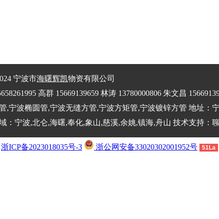
2024 宁波市
海曙辉凯
物资有限公司
261995 高群 15669139659 林涛 13780000806 朱文昌 15669139
管,宁波椭圆管,宁波无缝方管,宁波方矩管,宁波镀锌方管 地址
：宁波,北仑,海曙,奉化,象山,慈溪,余姚,镇海,舟山 技术支持：
浙ICP备2023018035号-3
浙公网安备33020302001952号
51La